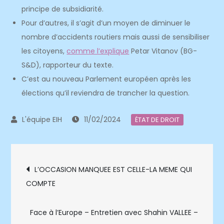
principe de subsidiarité.
Pour d’autres, il s’agit d’un moyen de diminuer le
nombre d’accidents routiers mais aussi de sensibiliser
les citoyens,
comme l’explique
Petar Vitanov (BG-
S&D), rapporteur du texte.
C’est au nouveau Parlement européen après les
élections qu’il reviendra de trancher la question.
11/02/2024
ÉTAT DE DROIT
Navigation
L’OCCASION MANQUEE EST CELLE-LA MEME QUI
COMPTE
de
l’article
Face à l’Europe – Entretien avec Shahin VALLEE –