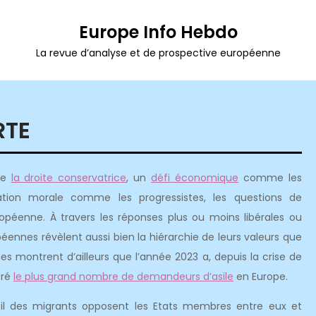
Europe Info Hebdo
La revue d’analyse et de prospective européenne
RTE
me
la droite conservatrice
, un
défi économique
comme les
ation morale comme les progressistes, les questions de
opéenne. À travers les réponses plus ou moins libérales ou
éennes révèlent aussi bien la hiérarchie de leurs valeurs que
ues montrent d’ailleurs que l’année 2023 a, depuis la crise de
tré
le plus grand nombre de demandeurs d’asile
en Europe.
eil des migrants opposent les Etats membres entre eux et