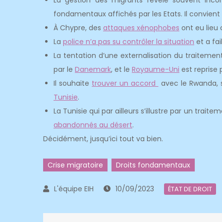
La gestion des migrants révèle souvent inc
fondamentaux affichés par les Etats. Il convient
À Chypre, des
attaques xénophobes
ont eu lieu 
La
police n’a pas su contrôler la situation
et a fai
La tentation d’une externalisation du traitement
par le
Danemark
, et le
Royaume-Uni
est reprise 
Il souhaite
trouver un accord
avec le Rwanda, s
Tunisie
.
La Tunisie qui par ailleurs s’illustre par un tra
abandonnés au désert
.
Décidément, jusqu’ici tout va bien.
Crise migratoire
Droits fondamentaux
10/09/2023
ÉTAT DE DROIT