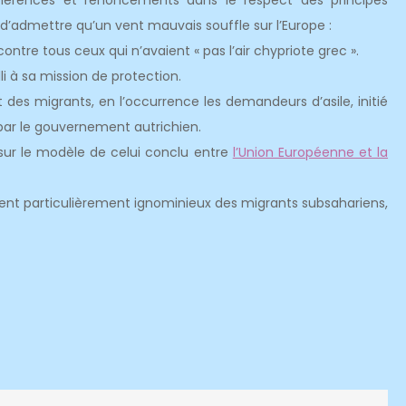
ohérences et renoncements dans le respect des principes
 d’admettre qu’un vent mauvais souffle sur l’Europe :
contre tous ceux qui n’avaient « pas l’air chypriote grec ».
lli à sa mission de protection.
 des migrants, en l’occurrence les demandeurs d’asile, initié
par le gouvernement autrichien.
ur le modèle de celui conclu entre
l’Union Européenne et la
itement particulièrement ignominieux des migrants subsahariens,