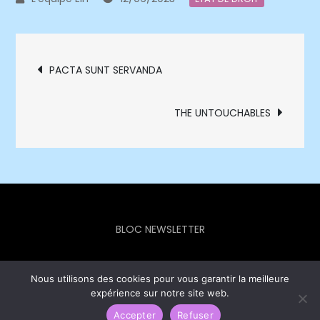
Navigation
PACTA SUNT SERVANDA
de
THE UNTOUCHABLES
l’article
BLOC NEWSLETTER
Nous utilisons des cookies pour vous garantir la meilleure
expérience sur notre site web.
Europe Info Hebdo © 2023 - Theme Focus Blog by
Creativ
Themes
Accepter
Refuser