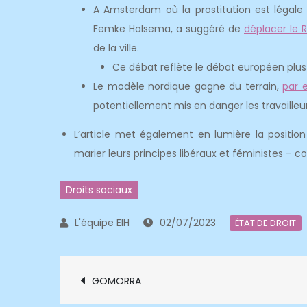
A Amsterdam où la prostitution est légale e
Femke Halsema, a suggéré de
déplacer le R
de la ville.
Ce débat reflète le débat européen plus 
Le modèle nordique gagne du terrain,
par 
potentiellement mis en danger les travailleur
L’article met également en lumière la position 
marier leurs principes libéraux et féministes – 
Droits sociaux
02/07/2023
ÉTAT DE DROIT
Navigation
GOMORRA