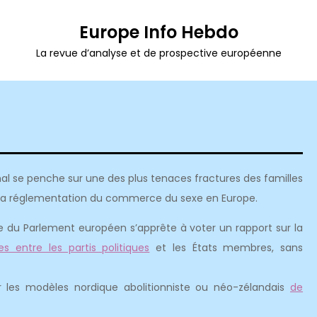
Europe Info Hebdo
La revue d’analyse et de prospective européenne
al se penche sur une des plus tenaces fractures des familles
la réglementation du commerce du sexe en Europe.
 du Parlement européen s’apprête à voter un rapport sur la
es entre les partis politiques
et les États membres, sans
er les modèles nordique abolitionniste ou néo-zélandais
de