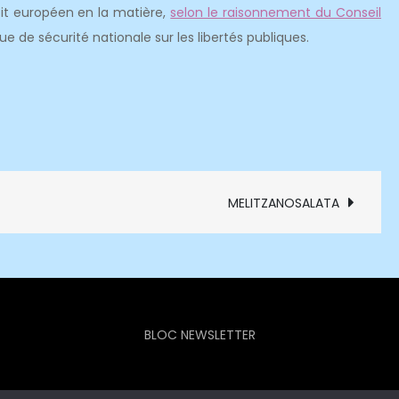
oit européen en la matière,
selon le raisonnement du Conseil
que de sécurité nationale sur les libertés publiques.
MELITZANOSALATA
BLOC NEWSLETTER