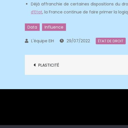
Déjà affranchie de certaines dispositions du dr
d’Etat
, la France continue de faire primer la logi
Data
Influence
29/07/2022
ÉTAT DE DROIT
Navigation
PLASTICITÉ
de
l’article