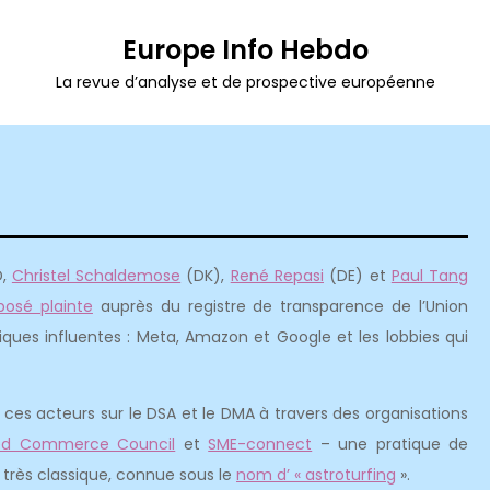
Europe Info Hebdo
La revue d’analyse et de prospective européenne
D,
Christel Schaldemose
(DK),
René Repasi
(DE) et
Paul Tang
posé plainte
auprès du registre de transparence de l’Union
ques influentes : Meta, Amazon et Google et les lobbies qui
ces acteurs sur le DSA et le DMA à travers des organisations
ed Commerce Council
et
SME-connect
– une pratique de
) très classique, connue sous le
nom d’ « astroturfing
».