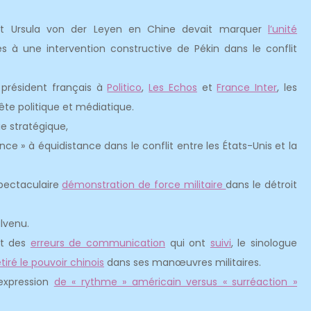
et Ursula von der Leyen en Chine devait marquer
l’unité
s à une intervention constructive de Pékin dans le conflit
 président français à
Politico
,
Les Echos
et
France Inter
, les
te politique et médiatique.
e stratégique,
e » à équidistance dans le conflit entre les États-Unis et la
pectaculaire
démonstration de force militaire
dans le détroit
lvenu.
 et des
erreurs de communication
qui ont
suivi
, le sinologue
tiré le pouvoir chinois
dans ses manœuvres militaires.
expression
de « rythme » américain versus « surréaction »