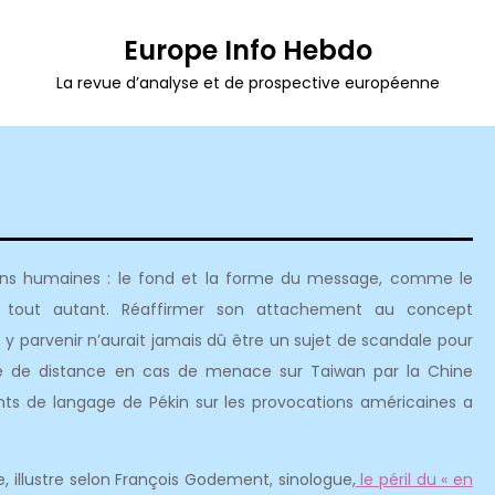
Europe Info Hebdo
La revue d’analyse et de prospective européenne
ations humaines : le fond et la forme du message, comme le
 tout autant. Réaffirmer son attachement au concept
 y parvenir n’aurait jamais dû être un sujet de scandale pour
orme de distance en cas de menace sur Taiwan par la Chine
ents de langage de Pékin sur les provocations américaines a
 illustre selon François Godement, sinologue,
le péril du « en