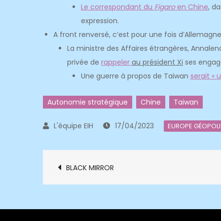
Le correspondant du
Figaro
en Chine
, d
expression.
A front renversé, c’est pour une fois d’Allemagne
La ministre des Affaires étrangères, Annalena
privée de
rappeler
au président Xi
ses engage
Une guerre à propos de Taiwan
serait « 
Autonomie stratégique
Chine
Taiwan
17/04/2023
EUROPE GÉOPOLI
Navigation
BLACK MIRROR
de