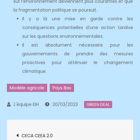
sur l’environnement deviennent plus courantes et que
la fragmentation politique se poursuit.
Il y a là une mise en garde contre les
conséquences potentielles d’une action tardive
sur les questions environnementales.
Il est absolument nécessaire pour les
gouvernements de prendre des mesures
proactives pour atténuer le changement
climatique.
Modèle agricole
Pays Bas
20/03/2023
GREEN DEAL
Navigation
CECA CEEA 2.0