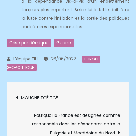
à la dépendance vis-à-vis d’un endettement
toujours plus important. Selon lui la lutte doit être
la lutte contre l’inflation et la sortie des politiques
budgétaires expansionnistes.
Crise pandémique
Guerre
26/06/2022
EUROPE
GÉOPOLITIQUE
Navigation
MOUCHE TCÉ TCÉ
de
Pourquoi la France est désignée comme
l’article
responsable dans les désaccords entre la
Bulgarie et Macédoine du Nord