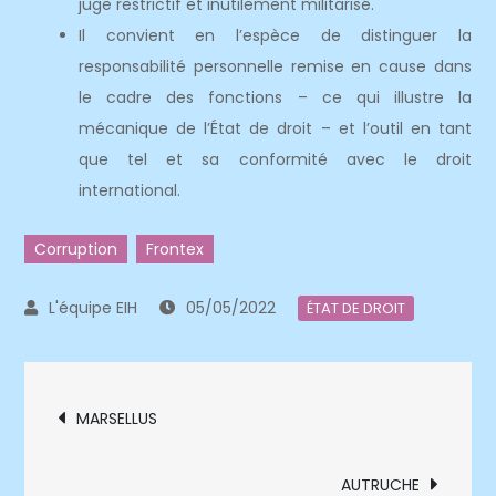
juge restrictif et inutilement militarisé.
Il convient en l’espèce de distinguer la
responsabilité personnelle remise en cause dans
le cadre des fonctions – ce qui illustre la
mécanique de l’État de droit – et l’outil en tant
que tel et sa conformité avec le droit
international.
Corruption
Frontex
05/05/2022
ÉTAT DE DROIT
Navigation
MARSELLUS
de
AUTRUCHE