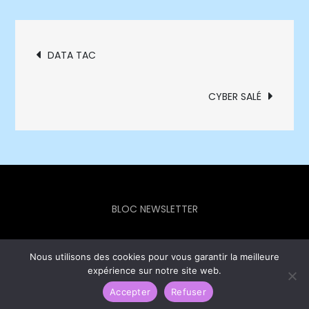
Navigation
DATA TAC
de
CYBER SALÉ
l’article
BLOC NEWSLETTER
Nous utilisons des cookies pour vous garantir la meilleure
expérience sur notre site web.
Europe Info Hebdo © 2023 - Theme Focus Blog by
Creativ
Themes
Accepter
Refuser