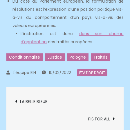
Du côté du Parlement européen, la formulation de
résolutions est l’expression d’une position politique vis-
à-vis du comportement d’un pays vis-à-vis des
valeurs européennes.
L’institution est donc
dans son champ
d’application
des traités européens.
Conditionnalité
Justice
Pologne
Traités
10/02/2022
ÉTAT DE DROIT
Navigation
LA BELLE BLEUE
de
PIS FOR ALL