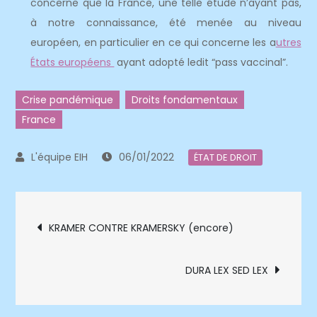
concerne que la France, une telle étude n’ayant pas,
à notre connaissance, été menée au niveau
européen, en particulier en ce qui concerne les a
utres
États européens
ayant adopté ledit “pass vaccinal”.
Crise pandémique
Droits fondamentaux
France
06/01/2022
ÉTAT DE DROIT
Navigation
KRAMER CONTRE KRAMERSKY (encore)
de
DURA LEX SED LEX
l’article