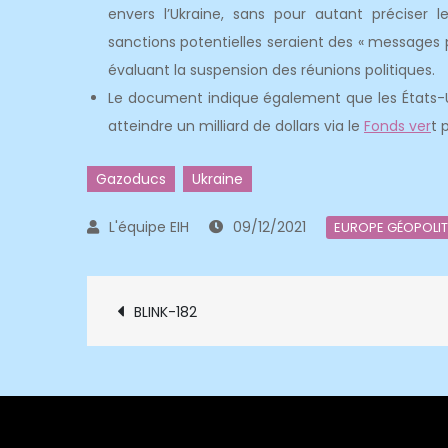
envers l’Ukraine, sans pour autant préciser le
sanctions potentielles seraient des « messages
évaluant la suspension des réunions politiques.
Le document indique également que les États-Un
atteindre un milliard de dollars via le
Fonds ver
t 
Gazoducs
Ukraine
09/12/2021
EUROPE GÉOPOLIT
Navigation
BLINK-182
de
l’article