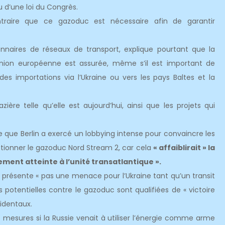
tu d’une loi du Congrès.
traire que ce gazoduc est nécessaire afin de garantir
ionnaires de réseaux de transport, explique pourtant que la
Union européenne est assurée, même s’il est important de
es importations via l’Ukraine ou vers les pays Baltes et la
ière telle qu’elle est aujourd’hui, ainsi que les projets qui
e que Berlin a exercé un lobbying intense pour convaincre les
ionner le gazoduc Nord Stream 2, car cela
« affaiblirait » la
lement atteinte à l’unité transatlantique ».
présente « pas une menace pour l’Ukraine tant qu’un transit
s potentielles contre le gazoduc sont qualifiées de « victoire
cidentaux.
esures si la Russie venait à utiliser l’énergie comme arme