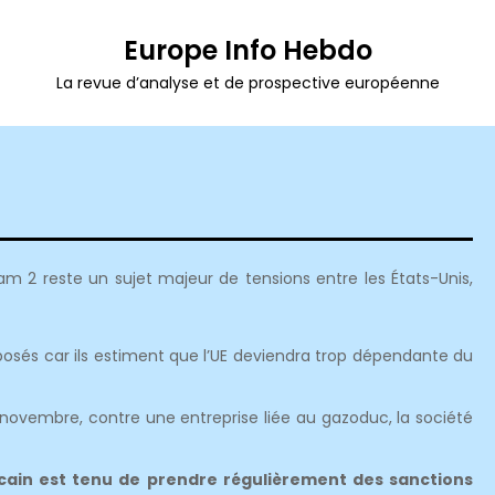
Europe Info Hebdo
La revue d’analyse et de prospective européenne
am 2 reste un sujet majeur de tensions entre les États-Unis,
pposés car ils estiment que l’UE deviendra trop dépendante du
2 novembre, contre une entreprise liée au gazoduc, la société
ain est tenu de prendre régulièrement des sanctions