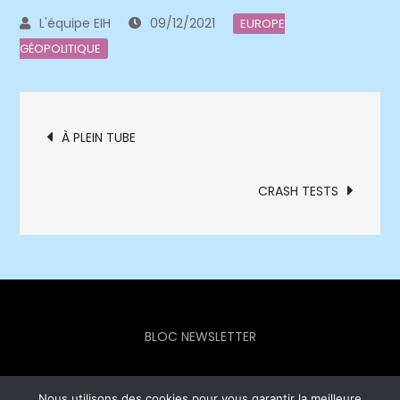
09/12/2021
EUROPE
GÉOPOLITIQUE
Navigation
À PLEIN TUBE
de
CRASH TESTS
l’article
BLOC NEWSLETTER
Nous utilisons des cookies pour vous garantir la meilleure