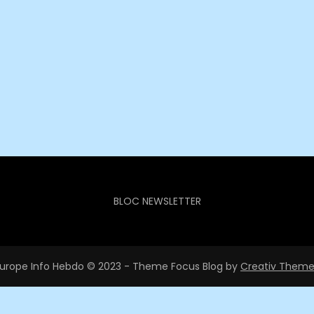
BLOC NEWSLETTER
urope Info Hebdo © 2023 - Theme Focus Blog by
Creativ Theme