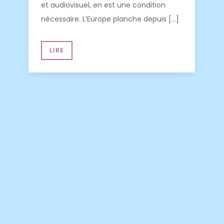
et audiovisuel, en est une condition
nécessaire. L’Europe planche depuis […]
LIRE