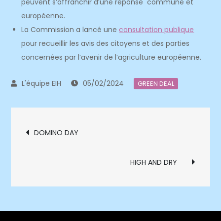
peuvent s’affranchir d’une réponse commune et
européenne.
La Commission a lancé une
consultation publique
pour recueillir les avis des citoyens et des parties
concernées par l’avenir de l’agriculture européenne.
05/02/2024
GREEN DEAL
Navigation
DOMINO DAY
de
HIGH AND DRY
l’article