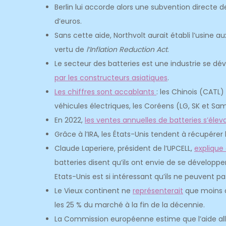
Berlin lui accorde alors une subvention directe d
d’euros.
Sans cette aide, Northvolt aurait établi l’usine au
vertu de
l’Inflation Reduction Act
.
Le secteur des batteries est une industrie se d
par les constructeurs asiatiques
.
Les chiffres sont accablants
: les Chinois (CATL
véhicules électriques, les Coréens (LG, SK et S
En 2022,
les ventes annuelles de batteries s’élevai
Grâce à l’IRA, les États-Unis tendent à récupére
Claude Laperiere, président de l’UPCELL,
explique
batteries disent qu’ils ont envie de se dévelo
Etats-Unis est si intéressant qu’ils ne peuvent pas
Le Vieux continent ne
représenterait
que moins d
les 25 % du marché à la fin de la décennie.
La Commission européenne estime que l’aide al