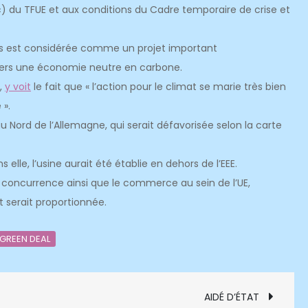
c) du TFUE et aux conditions du Cadre temporaire de crise et
ies est considérée comme un projet important
 vers une économie neutre en carbone.
,
y voit
le fait que « l’action pour le climat se marie très bien
 ».
 au Nord de l’Allemagne, qui serait défavorisée selon la carte
 elle, l’usine aurait été établie en dehors de l’EEE.
la concurrence ainsi que le commerce au sein de l’UE,
t serait proportionnée.
GREEN DEAL
AIDÉ D’ÉTAT