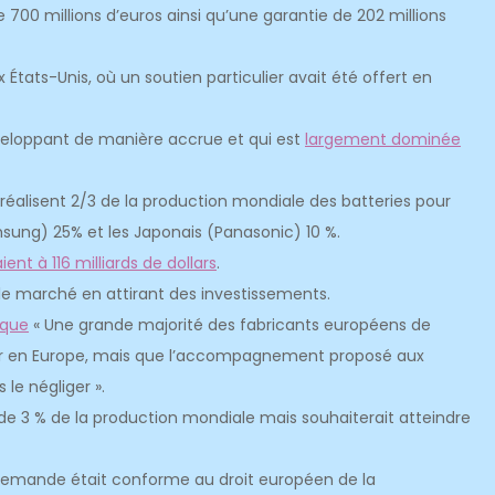
e 700 millions d’euros ainsi qu’une garantie de 202 millions
x États-Unis, où un soutien particulier avait été offert en
éveloppant de manière accrue et qui est
largement dominée
) réalisent 2/3 de la production mondiale des batteries pour
amsung) 25% et les Japonais (Panasonic) 10 %.
ent à 116 milliards de dollars
.
r le marché en attirant des investissements.
 que
« Une grande majorité des fabricants européens de
pper en Europe, mais que l’accompagnement proposé aux
 le négliger ».
e 3 % de la production mondiale mais souhaiterait atteindre
lemande était conforme au droit européen de la