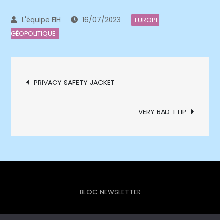
16/07/2023
EUROPE
GÉOPOLITIQUE
Navigation
PRIVACY SAFETY JACKET
de
VERY BAD TTIP
l’article
BLOC NEWSLETTER