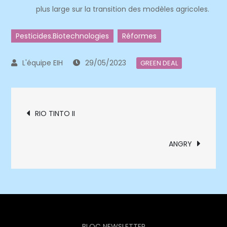
plus large sur la transition des modèles agricoles.
Pesticides.Biotechnologies
Réformes
29/05/2023
GREEN DEAL
Navigation
RIO TINTO II
de
ANGRY
l’article
BLOC NEWSLETTER