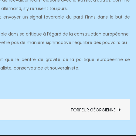
té de réévaluer leurs relations avec la Russie, d’autres, comme
D allemand, s’y refusent toujours.
 envoyer un signal favorable du parti Finns dans le but de
e dans sa critique à l’égard de la construction européenne.
être pas de manière significative l’équilibre des pouvoirs au
t que le centre de gravité de la politique européenne se
aliste, conservatrice et souverainiste.
TORPEUR GÉORGIENNE