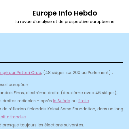
Europe Info Hebdo
La revue d’analyse et de prospective européenne
irigé par Petteri Orpo
, (48 sièges sur 200 au Parlement) :
nseil européen
andais Finns, d’extrême droite (deuxième avec 46 sièges),
 droites radicales – après
la Suède
ou
l’Italie
.
de réflexion finlandais Kalevi Sorsa Foundation, dans un long
tait attendue
.
d presque toujours les élections suivantes.