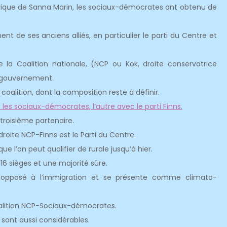
torique de Sanna Marin, les sociaux-démocrates ont obtenu de
nt de ses anciens alliés, en particulier le parti du Centre et
e la Coalition nationale, (NCP ou Kok, droite conservatrice
 gouvernement.
 coalition, dont la composition reste à définir.
 les sociaux-démocrates, l’autre avec le parti Finns.
 troisième partenaire.
oite NCP-Finns est le Parti du Centre.
e l’on peut qualifier de rurale jusqu’à hier.
116 sièges et une majorité sûre.
ès opposé à l’immigration et se présente comme climato-
oalition NCP-Sociaux-démocrates.
sont aussi considérables.