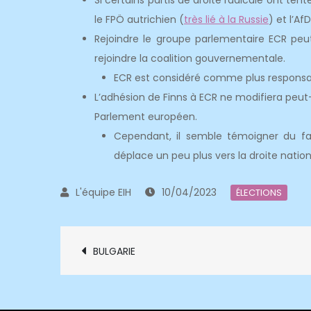
Si certains partis de droite radicale ont ten
le FPÖ autrichien (
très lié à la Russie
) et l’Af
Rejoindre le groupe parlementaire ECR peut
rejoindre la coalition gouvernementale.
ECR est considéré comme plus responsabl
L’adhésion de Finns à ECR ne modifiera peut-
Parlement européen.
Cependant, il semble témoigner du fai
déplace un peu plus vers la droite nation
10/04/2023
ÉLECTIONS
Navigation
BULGARIE
de