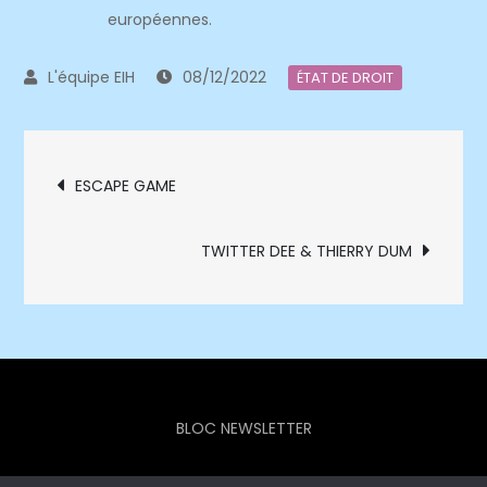
européennes.
08/12/2022
ÉTAT DE DROIT
Navigation
ESCAPE GAME
de
TWITTER DEE & THIERRY DUM
l’article
BLOC NEWSLETTER