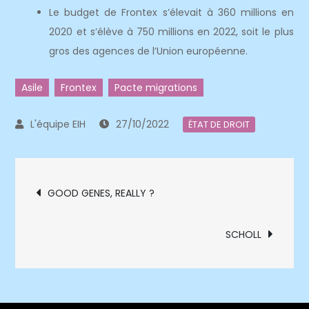
Le budget de Frontex s’élevait à 360 millions en
2020 et s’élève à 750 millions en 2022, soit le plus
gros des agences de l’Union européenne.
Asile
Frontex
Pacte migrations
27/10/2022
ÉTAT DE DROIT
Navigation
GOOD GENES, REALLY ?
de
SCHOLL
l’article