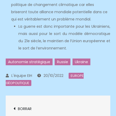
politique de changement climatique car elles
briseront toute alliance mondiale potentielle dans ce
qui est véritablement un problème mondial.
La guerre est donc importante pour les Ukrainiens,
mais aussi pour le sort du modèle démocratique
du 21e siècle, le maintien de l’Union européenne et
le sort de l’environnement.
Autonomie stratégique
Russie
Ukraine
20/10/2022
EUROPE
GÉOPOLITIQUE
Navigation
BORRAR