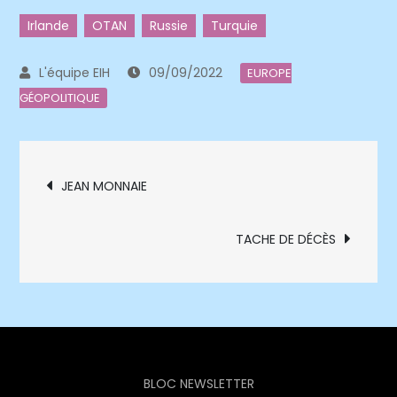
Irlande
OTAN
Russie
Turquie
09/09/2022
EUROPE
GÉOPOLITIQUE
Navigation
JEAN MONNAIE
de
TACHE DE DÉCÈS
l’article
BLOC NEWSLETTER