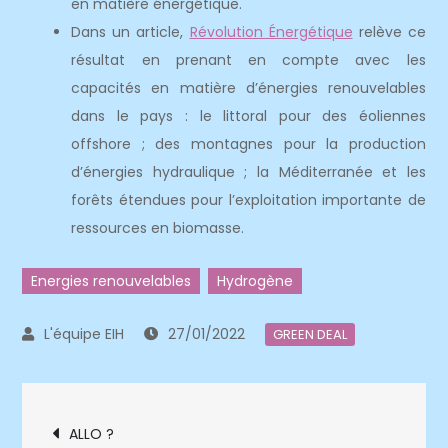
en matière énergétique.
Dans un article,
Révolution Énergétique
relève ce
résultat en prenant en compte avec les
capacités en matière d’énergies renouvelables
dans le pays : le littoral pour des éoliennes
offshore ; des montagnes pour la production
d’énergies hydraulique ; la Méditerranée et les
forêts étendues pour l’exploitation importante de
ressources en biomasse.
Energies renouvelables
Hydrogène
27/01/2022
GREEN DEAL
Navigation
ALLO ?