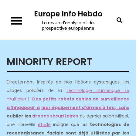
Skip
Europe Info Hebdo
to
content
La revue d’analyse et de
prospective européenne
MINORITY REPORT
Directement inspirés de nos fictions dystopiques, les
usages policiers de la
technologie numérique se
multiplient.
Des petits robots
canins de
surveillance
à Singapour
à
leur équipement d’armes à feu
, sans
oublier les
drones sécuritaires
du dernier salon Milipol,
une nouvelle
étude
indique que les
technologies de
reconnaissance faciale sont déjà utilisées par les