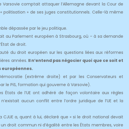
 Varsovie comptait attaquer l’Allemagne devant la Cour de
« politisation » de ses juges constitutionnels. Celle-là même
ble dépassée par le jeu politique.
 était au Parlement européen à Strasbourg, où – à sa demande
’État de droit.
auté du droit européen sur les questions liées aux réformes
rnières années.
Il n’entend pas négocier quoi que ce soit et
ns européennes.
t Démocratie (extrême droite) et par les Conservateurs et
 le PiS, formation qui gouverne à Varsovie).
es États de l’UE ont adhéré de façon volontaire aux règles
n’existait aucun conflit entre l’ordre juridique de l’UE et la
la CJUE a, quant à lui, déclaré que « si le droit national devait
plus un droit commun ni d’égalité entre les États membres, voire