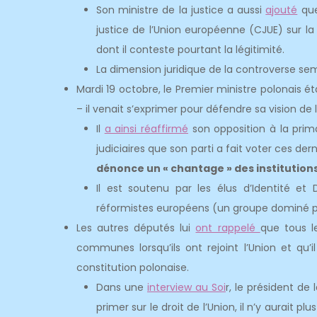
Son ministre de la justice a aussi
ajouté
que
justice de l’Union européenne (CJUE) sur la 
dont il conteste pourtant la légitimité.
La dimension juridique de la controverse sem
Mardi 19 octobre, le Premier ministre polonais
– il venait s’exprimer pour défendre sa vision de l
Il
a ainsi réaffirmé
son opposition à la prim
judiciaires que son parti a fait voter ces de
dénonce un « chantage » des institutio
Il est soutenu par les élus d’Identité e
réformistes européens (un groupe dominé par
Les autres députés lui
ont rappelé
que tous l
communes lorsqu’ils ont rejoint l’Union et qu’il 
constitution polonaise.
Dans une
interview au Soi
r, le président de 
primer sur le droit de l’Union, il n’y aurait 